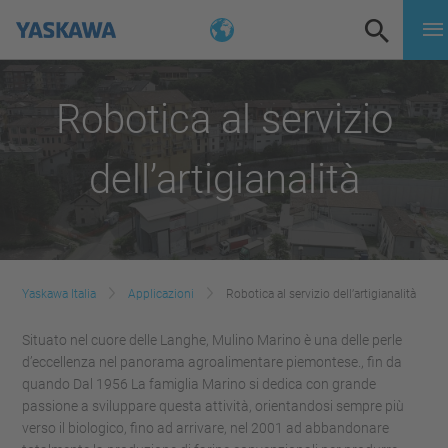
Robotica al servizio
dell’artigianalità
Yaskawa Italia
Applicazioni
Robotica al servizio dell’artigianalità
Situato nel cuore delle Langhe, Mulino Marino è una delle perle
d’eccellenza nel panorama agroalimentare piemontese., fin da
quando Dal 1956 La famiglia Marino si dedica con grande
passione a sviluppare questa attività, orientandosi sempre più
verso il biologico, fino ad arrivare, nel 2001 ad abbandonare