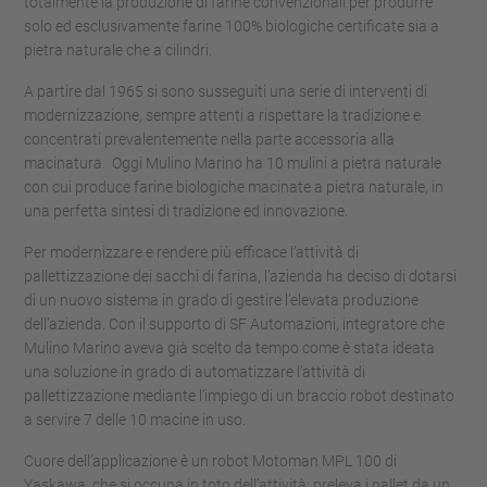
totalmente la produzione di farine convenzionali per produrre
solo ed esclusivamente farine 100% biologiche certificate sia a
pietra naturale che a cilindri.
A partire dal 1965 si sono susseguiti una serie di interventi di
modernizzazione, sempre attenti a rispettare la tradizione e
concentrati prevalentemente nella parte accessoria alla
macinatura. Oggi Mulino Marino ha 10 mulini a pietra naturale
con cui produce farine biologiche macinate a pietra naturale, in
una perfetta sintesi di tradizione ed innovazione.
Per modernizzare e rendere più efficace l’attività di
pallettizzazione dei sacchi di farina, l’azienda ha deciso di dotarsi
di un nuovo sistema in grado di gestire l’elevata produzione
dell’azienda. Con il supporto di SF Automazioni, integratore che
Mulino Marino aveva già scelto da tempo come è stata ideata
una soluzione in grado di automatizzare l’attività di
pallettizzazione mediante l’impiego di un braccio robot destinato
a servire 7 delle 10 macine in uso.
Cuore dell’applicazione è un robot Motoman MPL 100 di
Yaskawa, che si occupa in toto dell’attività: preleva i pallet da un