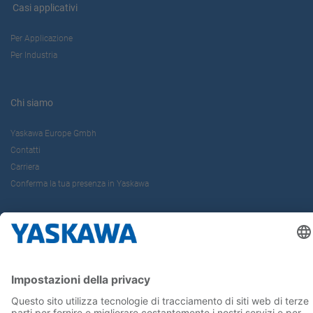
Casi applicativi
Per Applicazione
Per Industria
Chi siamo
Yaskawa Europe Gmbh
Contatti
Carriera
Conferma la tua presenza in Yaskawa
Seguici su...