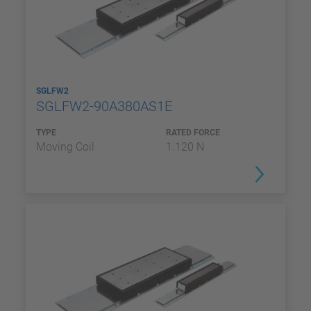
SGLFW2
SGLFW2-90A380AS1E
TYPE
RATED FORCE
Moving Coil
1.120 N