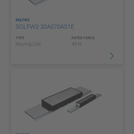
SGLFW2
SGLFW2-30A070AS1E
TYPE
RATED FORCE
Moving Coil
45 N