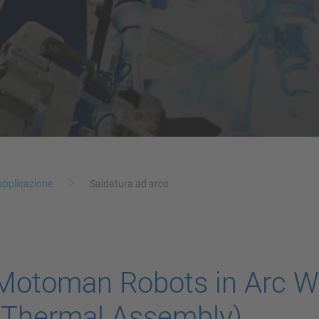
 applicazione
Saldatura ad arco
Motoman Robots in Arc W
(Thermal Assembly)