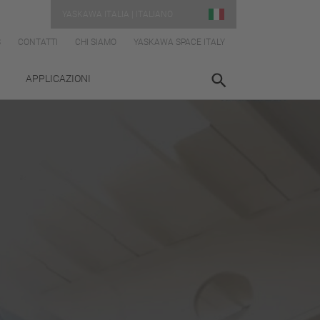
YASKAWA ITALIA | ITALIANO
S
CONTATTI
CHI SIAMO
YASKAWA SPACE ITALY
APPLICAZIONI