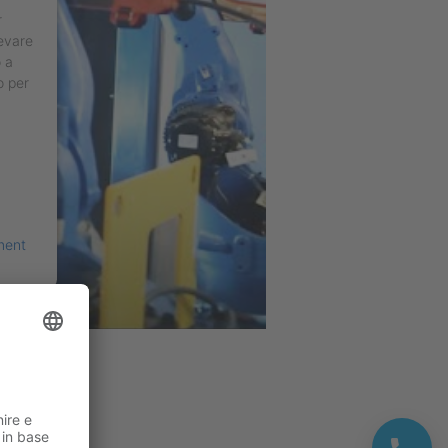
r
levare
o a
o per
ment