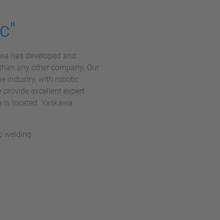
c"
kawa has developed and
s than any other company. Our
e industry, with robotic
 provide excellent expert
e is located. Yaskawa
c welding.