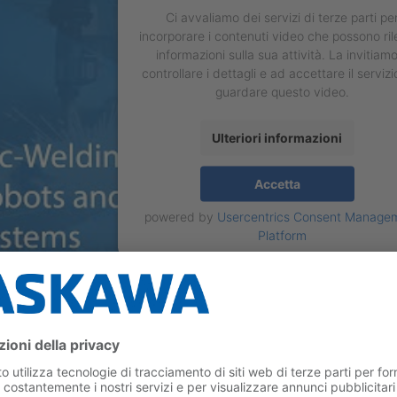
Ci avvaliamo dei servizi di terze parti pe
incorporare i contenuti video che possono ri
informazioni sulla sua attività. La invitiam
controllare i dettagli e ad accettare il servizi
guardare questo video.
Ulteriori informazioni
Accetta
powered by
Usercentrics Consent Manage
Platform