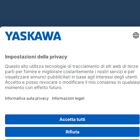
Seguici su...
Home
Termini e Condizioni
Imprint
Privacy
Cookie Choices
Whistleblowing
Informativa per clienti
Yaskawa Italia S.r.l. P.I. e C.F. 02235150360 - SDI A4707H7