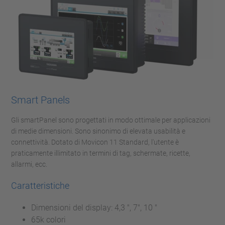
Smart Panels
Gli smartPanel sono progettati in modo ottimale per applicazioni
di medie dimensioni. Sono sinonimo di elevata usabilità e
connettività. Dotato di Movicon 11 Standard, l'utente è
praticamente illimitato in termini di tag, schermate, ricette,
allarmi, ecc.
Caratteristiche
Dimensioni del display: 4,3 ", 7", 10 "
65k colori