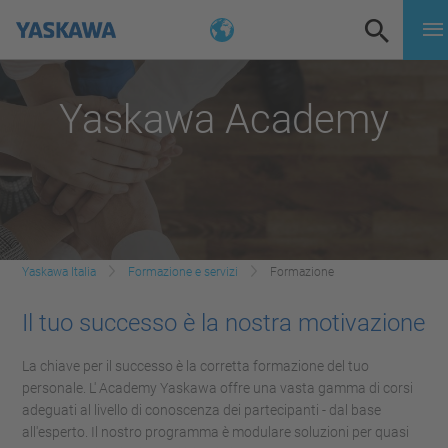
Yaskawa Academy
Yaskawa Italia
Formazione e servizi
Formazione
Il tuo successo è la nostra motivazione
La chiave per il successo è la corretta formazione del tuo
personale. L' Academy Yaskawa offre una vasta gamma di corsi
adeguati al livello di conoscenza dei partecipanti - dal base
all'esperto. Il nostro programma è modulare soluzioni per quasi