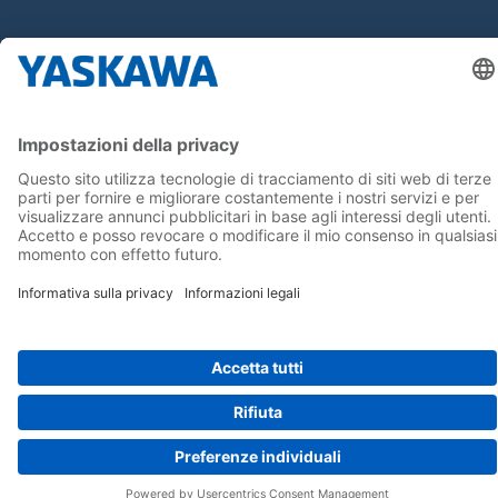
Seguici su...
Home
Termini e Condizioni
Imprint
Privacy
Cookie Choices
Whistleblowing
Informativa per clienti
Yaskawa Italia S.r.l. P.I. e C.F. 02235150360 - SDI A4707H7