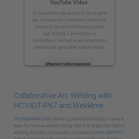
YouTube Video.
Ci avvaliamo dei servizi di terze parti
per incorporare i contenuti video che
possono rilevare informazioni sulla
sua attività. La invitiamo a
controllare i dettagli e ad accettare il
servizio per guardare questo video.
Ulteriori informazioni
Accetta
powered by
Usercentrics Consent
Collaborative Arc Welding with
Management Platform
HC10DT-IP67 and Weld4me
The
Weld4Me
cobot welder (collaborative Robot) makes it
easy for manual welders doing their first steps into robotic
welding. As a key component, it includes the
HC10DT-IP67