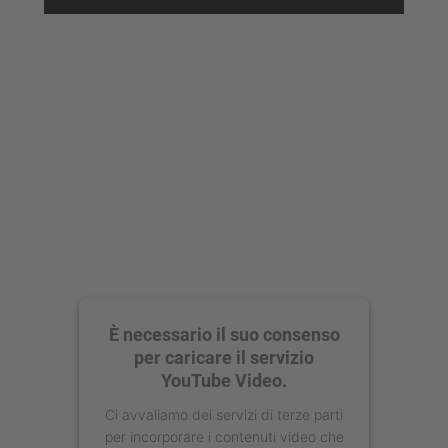
Accetta
powered by
Usercentrics Consent
Management Platform
È necessario il suo consenso
per caricare il servizio
YouTube Video.
Ci avvaliamo dei servizi di terze parti
per incorporare i contenuti video che