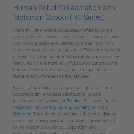
Human-Robot-Collaboration with
Motoman Cobots (HC Series)
The term
Human-Robot-Collaboration
refers to using a
type of robot which is designed to work in close proximity
to humans, possibly even directly controlled by human
workers through touch and guidance. This type of robot is
different from traditional industrial robotic arms which are
faster, heavier and more powerful, but too dangerous for
humans to work with directly, and are caged off in
factories and wherever else they are used.
Basically, the application range of collaborative robots
(Cobots) is similar to classical Industrial Robots,
including
Assembly
,
Machine Tending
,
Palletizing
,
Quality
Inspection
,
Arc Welding
,
Glueing
,
Bonding
,
Polishing
,
Deburring
. The differentiation point is that the realisation
of a collaborative application should include elements of
Human-Robot Coexistence, Cooperation and
Collaboration. With collaborative robots, you basically