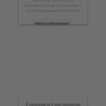
sua attività. La invitiamo a
controllare i dettagli e ad accettare il
servizio per guardare questo video.
Ulteriori informazioni
Accetta
powered by
Usercentrics Consent
Management Platform
È necessario il suo consenso