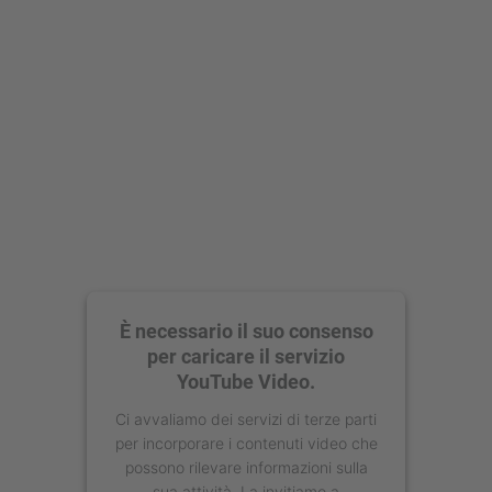
Accetta
powered by
Usercentrics Consent
Management Platform
È necessario il suo consenso
per caricare il servizio
YouTube Video.
Ci avvaliamo dei servizi di terze parti
per incorporare i contenuti video che
possono rilevare informazioni sulla
sua attività. La invitiamo a