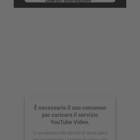
Ulteriori informazioni
Accetta
powered by
Usercentrics Consent
Management Platform
È necessario il suo consenso
per caricare il servizio
YouTube Video.
Ci avvaliamo dei servizi di terze parti
per incorporare i contenuti video che