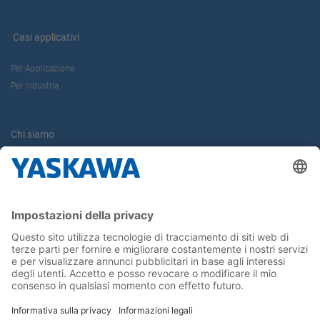
Casi applicativi
Per Applicazione
Per Industria
Chi siamo
Yaskawa Europe Gmbh
Contatti
Carriera
Conferma la tua presenza in Yaskawa
Seguici su...