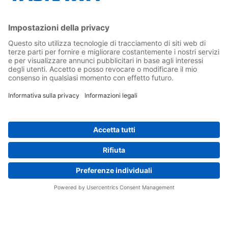
Contatti
Carriera
Conferma la tua presenza in Yaskawa
Seguici su...
Home
Termini e Condizioni
Imprint
Privacy
Cookie Choices
Whistleblowing
Informativa per clienti
Yaskawa Italia S.r.l. P.I. e C.F. 02235150360 - SDI A4707H7