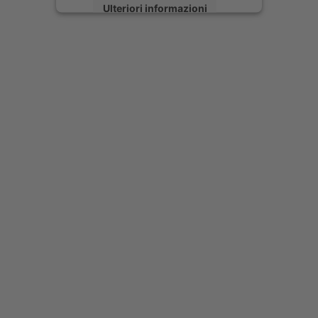
Ulteriori informazioni
Accetta
powered by
Usercentrics Consent
Management Platform