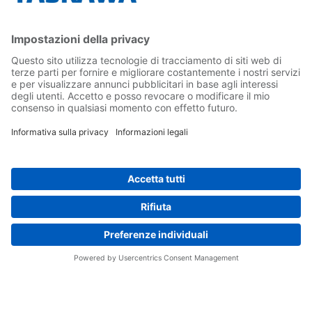
Contatti
Carriera
Conferma la tua presenza in Yaskawa
Seguici su...
Home
Termini e Condizioni
Imprint
Privacy
Cookie Choices
Whistleblowing
Informativa per clienti
Yaskawa Italia S.r.l. P.I. e C.F. 02235150360 - SDI A4707H7